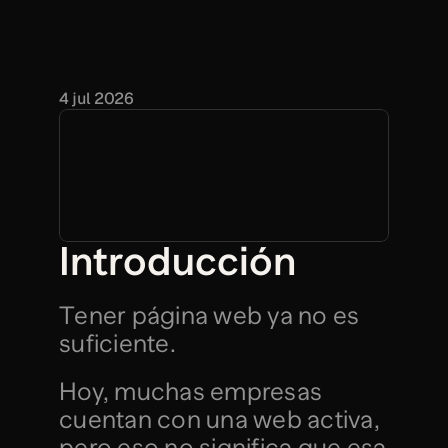
f
r
e
n
a
n
d
o
t
u
n
e
g
o
c
i
o
y
c
ó
m
o
m
e
j
o
r
a
r
t
u
p
á
g
i
n
a
p
a
r
a
t
r
a
n
s
m
i
t
i
r
v
a
l
o
r
y
g
e
n
e
r
a
r
m
á
s
c
l
i
e
n
t
e
s
.
4 jul 2026
Introducción
Tener página web ya no es 
suficiente.
Hoy, muchas empresas 
cuentan con una web activa, 
pero eso no significa que esa 